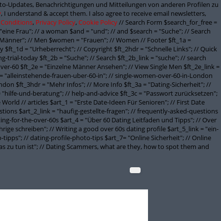
onto-Updates, Benachrichtigungen und Mitteilungen von anderen Profilen zu
y
, I understand & accept them. I also agree to receive email newsletters,
 Conditions
,
Privacy Policy
,
Cookie Policy
// Search Form $search_for_free =
"eine Frau"; // a woman $and = "und"; // and $search = "Suche"; // Search
Männer"; // Men $women = "Frauen"; // Women // Footer $ft_1a =
 $ft_1d = "Urheberrecht"; // Copyright $ft_2hdr = "Schnelle Links"; // Quick
g-trial-today $ft_2b = "Suche"; // Search $ft_2b_link = "suche"; // search
ver-60 $ft_2e = "Einzelne Männer Ansehen"; // View Single Men $ft_2e_link =
 = "alleinstehende-frauen-uber-60-in"; // single-women-over-60-in-London
don $ft_3hdr = "Mehr Infos"; // More Info $ft_3a = "Dating-Sicherheit"; //
 = "hilfe-und-beratung"; // help-and-advice $ft_3c = "Passwort zurücksetzen";
orld // articles $art_1 = "Erste Date-Ideen Für Senioren"; // First Date
stions $art_2_link = "haufig-gestellte-fragen"; // frequently-asked-questions
ating-for-the-over-60s $art_4 = "Über 60 Dating Leitfaden und Tipps"; // Over
rige schreiben"; // Writing a good over 60s dating profile $art_5_link = "ein-
-tipps"; // dating-profile-photo-tips $art_7= "Online Sicherheit"; // Online
 was zu tun ist"; // Dating Scammers, what are they, how to spot them and