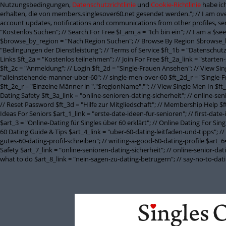
Nutzungsbedingungen,
Datenschutzrichtlinie
und
Cookie-Richtlinie
habe ich
erhalten, die von members.singlesover60.net gesendet werden."; // I am ove
account updates, notifications and communications from other profiles, sen
"Kostenlos Suchen"; // Search For Free $I_am_a = "Ich bin ein"; // I am a $
$browse_by_region = "Nach Region Suchen"; // Browse By Region $browse_b
"Bedingungen der Dienstleistung"; // Terms of Service $ft_1b = "Datenschutzbe
Links $ft_2a = "Kostenlos teilnehmen"; // Join For Free $ft_2a_link = "starten
$ft_2c = "Anmeldung"; // Login $ft_2d = "Single-Frauen Ansehen"; // View Si
"alleinstehende-manner-uber-60"; // single-men-over-60 $ft_2d_r = "Single-
$ft_2e_r = "Einzelne Männer in "."$regionName".""; // View Single Men In $ft
Dating Safety $ft_3a_link = "online-senioren-dating-sicherheit"; // online-se
// Reset Password $ft_3d = "Hilfe zur Mitgliedschaft"; // Membership Help $ft
Ideas For Seniors $art_1_link = "erste-date-ideen-fur-senioren"; // first-date
$art_3 = "Online-Dating für Singles über 60 erklärt"; // Online Dating For Si
60 Dating Guide & Tips $art_4_link = "uber-60-dating-leitfaden-und-tipps"; // 
gutes-60-dating-profil-schreiben"; // writing-a-good-60-dating-profile $art_6= 
Safety $art_7_link = "online-senioren-dating-sicherheit"; // online-senior-d
what to do $art_8_link = "nein-sagen-zu-dating-betrugern"; // say-no-to-da