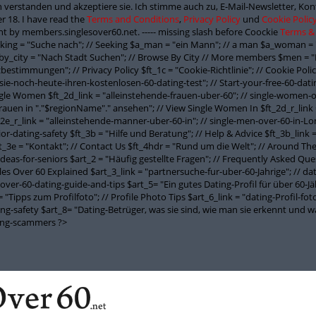
 verstanden und akzeptiere sie. Ich stimme auch zu, E-Mail-Newsletter, K
r 18. I have read the
Terms and Conditions
,
Privacy Policy
und
Cookie Polic
t by members.singlesover60.net. ----- missing slash before Coockie
Terms &
seeking = "Suche nach"; // Seeking $a_man = "ein Mann"; // a man $a_woman = 
y_city = "Nach Stadt Suchen"; // Browse By City // More members $men = "
stimmungen"; // Privacy Policy $ft_1c = "Cookie-Richtlinie"; // Cookie Policy
-sie-noch-heute-ihren-kostenlosen-60-dating-test"; // Start-your-free-60-datin
ngle Women $ft_2d_link = "alleinstehende-frauen-uber-60"; // single-women-o
Frauen in "."$regionName"." ansehen"; // View Single Women In $ft_2d_r_link
_2e_r_link = "alleinstehende-manner-uber-60-in"; // single-men-over-60-in-Lon
nior-dating-safety $ft_3b = "Hilfe und Beratung"; // Help & Advice $ft_3b_link
_3e = "Kontakt"; // Contact Us $ft_4hdr = "Rund um die Welt"; // Around The W
-ideas-for-seniors $art_2 = "Häufig gestellte Fragen"; // Frequently Asked Que
ngles Over 60 Explained $art_3_link = "partnersuche-fur-uber-60-Jahrige"; // d
over-60-dating-guide-and-tips $art_5= "Ein gutes Dating-Profil für über 60-Jäh
"Tipps zum Profilfoto"; // Profile Photo Tips $art_6_link = "dating-Profil-foto
ating-safety $art_8= "Dating-Betrüger, was sie sind, wie man sie erkennt und
ting-scammers ?>