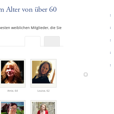
m Alter von über 60
:
esten weiblichen Mitglieder, die Sie
:
:
:
:
Amie
,
64
Louise
,
62