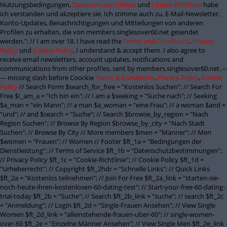
Nutzungsbedingungen,
Datenschutzrichtlinie
und
Cookie-Richtlinie
habe
ich verstanden und akzeptiere sie. Ich stimme auch zu, E-Mail-Newsletter,
Konto-Updates, Benachrichtigungen und Mitteilungen von anderen
Profilen zu erhalten, die von members.singlesover60.net gesendet
werden."; // I am over 18. I have read the
Terms and Conditions
,
Privacy
Policy
und
Cookie Policy
, I understand & accept them. I also agree to
receive email newsletters, account updates, notifications and
communications from other profiles, sent by members.singlesover60.net. --
--- missing slash before Coockie
Terms & Conditions
,
Privacy Policy
,
Cookie
Policy
// Search Form $search_for_free = "Kostenlos Suchen"; // Search For
Free $I_am_a = "Ich bin ein"; // I am a $seeking = "Suche nach"; // Seeking
$a_man = "ein Mann"; // a man $a_woman = "eine Frau"; // a woman $and =
"und"; // and $search = "Suche"; // Search $browse_by_region = "Nach
Region Suchen"; // Browse By Region $browse_by_city = "Nach Stadt
Suchen"; // Browse By City // More members $men = "Männer"; // Men
$women = "Frauen"; // Women // Footer $ft_1a = "Bedingungen der
Dienstleistung"; // Terms of Service $ft_1b = "Datenschutzbestimmungen";
// Privacy Policy $ft_1c = "Cookie-Richtlinie"; // Cookie Policy $ft_1d =
"Urheberrecht"; // Copyright $ft_2hdr = "Schnelle Links"; // Quick Links
$ft_2a = "Kostenlos teilnehmen"; // Join For Free $ft_2a_link = "starten-sie-
noch-heute-ihren-kostenlosen-60-dating-test"; // Start-your-free-60-dating-
trial-today $ft_2b = "Suche"; // Search $ft_2b_link = "suche"; // search $ft_2c
= "Anmeldung"; // Login $ft_2d = "Single-Frauen Ansehen"; // View Single
Women $ft_2d_link = "alleinstehende-frauen-uber-60"; // single-women-
over-60 $ft_2e = "Einzelne Männer Ansehen"; // View Single Men $ft_2e_link