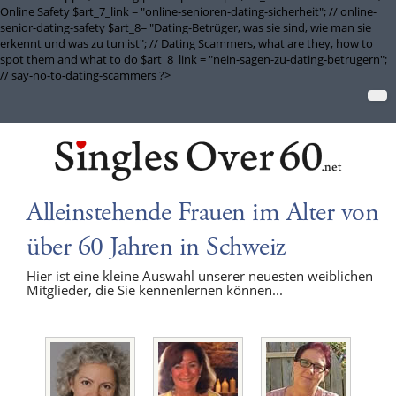
Online Safety $art_7_link = "online-senioren-dating-sicherheit"; // online-
senior-dating-safety $art_8= "Dating-Betrüger, was sie sind, wie man sie
erkennt und was zu tun ist"; // Dating Scammers, what are they, how to
spot them and what to do $art_8_link = "nein-sagen-zu-dating-betrugern";
// say-no-to-dating-scammers ?>
Alleinstehende Frauen im Alter von
über 60 Jahren in Schweiz
Hier ist eine kleine Auswahl unserer neuesten weiblichen
Mitglieder, die Sie kennenlernen können...