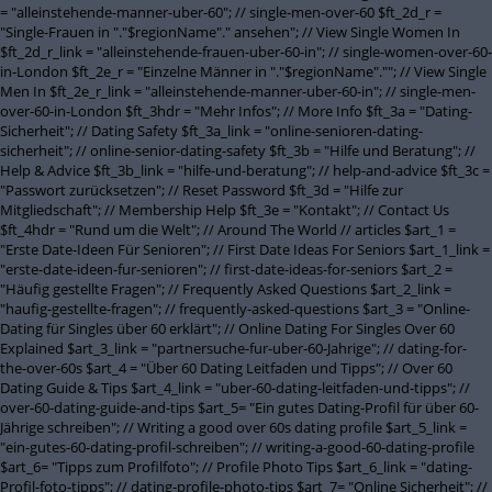
= "alleinstehende-manner-uber-60"; // single-men-over-60 $ft_2d_r =
"Single-Frauen in "."$regionName"." ansehen"; // View Single Women In
$ft_2d_r_link = "alleinstehende-frauen-uber-60-in"; // single-women-over-60-
in-London $ft_2e_r = "Einzelne Männer in "."$regionName".""; // View Single
Men In $ft_2e_r_link = "alleinstehende-manner-uber-60-in"; // single-men-
over-60-in-London $ft_3hdr = "Mehr Infos"; // More Info $ft_3a = "Dating-
Sicherheit"; // Dating Safety $ft_3a_link = "online-senioren-dating-
sicherheit"; // online-senior-dating-safety $ft_3b = "Hilfe und Beratung"; //
Help & Advice $ft_3b_link = "hilfe-und-beratung"; // help-and-advice $ft_3c =
"Passwort zurücksetzen"; // Reset Password $ft_3d = "Hilfe zur
Mitgliedschaft"; // Membership Help $ft_3e = "Kontakt"; // Contact Us
$ft_4hdr = "Rund um die Welt"; // Around The World // articles $art_1 =
"Erste Date-Ideen Für Senioren"; // First Date Ideas For Seniors $art_1_link =
"erste-date-ideen-fur-senioren"; // first-date-ideas-for-seniors $art_2 =
"Häufig gestellte Fragen"; // Frequently Asked Questions $art_2_link =
"haufig-gestellte-fragen"; // frequently-asked-questions $art_3 = "Online-
Dating für Singles über 60 erklärt"; // Online Dating For Singles Over 60
Explained $art_3_link = "partnersuche-fur-uber-60-Jahrige"; // dating-for-
the-over-60s $art_4 = "Über 60 Dating Leitfaden und Tipps"; // Over 60
Dating Guide & Tips $art_4_link = "uber-60-dating-leitfaden-und-tipps"; //
over-60-dating-guide-and-tips $art_5= "Ein gutes Dating-Profil für über 60-
Jährige schreiben"; // Writing a good over 60s dating profile $art_5_link =
"ein-gutes-60-dating-profil-schreiben"; // writing-a-good-60-dating-profile
$art_6= "Tipps zum Profilfoto"; // Profile Photo Tips $art_6_link = "dating-
Profil-foto-tipps"; // dating-profile-photo-tips $art_7= "Online Sicherheit"; //