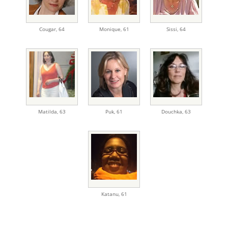
Cougar
,
64
Monique
,
61
Sissi
,
64
Matilda
,
63
Puk
,
61
Douchka
,
63
Katanu
,
61