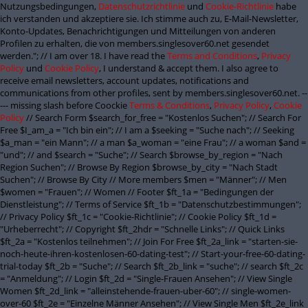
Nutzungsbedingungen,
Datenschutzrichtlinie
und
Cookie-Richtlinie
habe
ich verstanden und akzeptiere sie. Ich stimme auch zu, E-Mail-Newsletter,
Konto-Updates, Benachrichtigungen und Mitteilungen von anderen
Profilen zu erhalten, die von members.singlesover60.net gesendet
werden."; // I am over 18. I have read the
Terms and Conditions
,
Privacy
Policy
und
Cookie Policy
, I understand & accept them. I also agree to
receive email newsletters, account updates, notifications and
communications from other profiles, sent by members.singlesover60.net. --
--- missing slash before Coockie
Terms & Conditions
,
Privacy Policy
,
Cookie
Policy
// Search Form $search_for_free = "Kostenlos Suchen"; // Search For
Free $I_am_a = "Ich bin ein"; // I am a $seeking = "Suche nach"; // Seeking
$a_man = "ein Mann"; // a man $a_woman = "eine Frau"; // a woman $and =
"und"; // and $search = "Suche"; // Search $browse_by_region = "Nach
Region Suchen"; // Browse By Region $browse_by_city = "Nach Stadt
Suchen"; // Browse By City // More members $men = "Männer"; // Men
$women = "Frauen"; // Women // Footer $ft_1a = "Bedingungen der
Dienstleistung"; // Terms of Service $ft_1b = "Datenschutzbestimmungen";
// Privacy Policy $ft_1c = "Cookie-Richtlinie"; // Cookie Policy $ft_1d =
"Urheberrecht"; // Copyright $ft_2hdr = "Schnelle Links"; // Quick Links
$ft_2a = "Kostenlos teilnehmen"; // Join For Free $ft_2a_link = "starten-sie-
noch-heute-ihren-kostenlosen-60-dating-test"; // Start-your-free-60-dating-
trial-today $ft_2b = "Suche"; // Search $ft_2b_link = "suche"; // search $ft_2c
= "Anmeldung"; // Login $ft_2d = "Single-Frauen Ansehen"; // View Single
Women $ft_2d_link = "alleinstehende-frauen-uber-60"; // single-women-
over-60 $ft_2e = "Einzelne Männer Ansehen"; // View Single Men $ft_2e_link