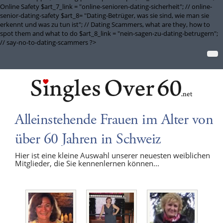
Online Safety $art_7_link = "online-senioren-dating-sicherheit"; // online-
senior-dating-safety $art_8= "Dating-Betrüger, was sie sind, wie man sie
erkennt und was zu tun ist"; // Dating Scammers, what are they, how to
spot them and what to do $art_8_link = "nein-sagen-zu-dating-betrugern";
// say-no-to-dating-scammers ?>
Alleinstehende Frauen im Alter von
über 60 Jahren in Schweiz
Hier ist eine kleine Auswahl unserer neuesten weiblichen
Mitglieder, die Sie kennenlernen können...