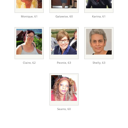
Monique
,
61
Galawise
,
60
Karina
,
61
Claire
,
62
Peonie
,
63
Shelly
,
63
Seams
,
60