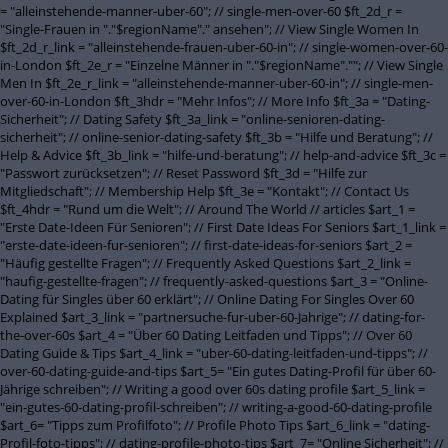
= "alleinstehende-manner-uber-60"; // single-men-over-60 $ft_2d_r =
"Single-Frauen in "."$regionName"." ansehen"; // View Single Women In
$ft_2d_r_link = "alleinstehende-frauen-uber-60-in"; // single-women-over-60-
in-London $ft_2e_r = "Einzelne Männer in "."$regionName".""; // View Single
Men In $ft_2e_r_link = "alleinstehende-manner-uber-60-in"; // single-men-
over-60-in-London $ft_3hdr = "Mehr Infos"; // More Info $ft_3a = "Dating-
Sicherheit"; // Dating Safety $ft_3a_link = "online-senioren-dating-
sicherheit"; // online-senior-dating-safety $ft_3b = "Hilfe und Beratung"; //
Help & Advice $ft_3b_link = "hilfe-und-beratung"; // help-and-advice $ft_3c =
"Passwort zurücksetzen"; // Reset Password $ft_3d = "Hilfe zur
Mitgliedschaft"; // Membership Help $ft_3e = "Kontakt"; // Contact Us
$ft_4hdr = "Rund um die Welt"; // Around The World // articles $art_1 =
"Erste Date-Ideen Für Senioren"; // First Date Ideas For Seniors $art_1_link =
"erste-date-ideen-fur-senioren"; // first-date-ideas-for-seniors $art_2 =
"Häufig gestellte Fragen"; // Frequently Asked Questions $art_2_link =
"haufig-gestellte-fragen"; // frequently-asked-questions $art_3 = "Online-
Dating für Singles über 60 erklärt"; // Online Dating For Singles Over 60
Explained $art_3_link = "partnersuche-fur-uber-60-Jahrige"; // dating-for-
the-over-60s $art_4 = "Über 60 Dating Leitfaden und Tipps"; // Over 60
Dating Guide & Tips $art_4_link = "uber-60-dating-leitfaden-und-tipps"; //
over-60-dating-guide-and-tips $art_5= "Ein gutes Dating-Profil für über 60-
Jährige schreiben"; // Writing a good over 60s dating profile $art_5_link =
"ein-gutes-60-dating-profil-schreiben"; // writing-a-good-60-dating-profile
$art_6= "Tipps zum Profilfoto"; // Profile Photo Tips $art_6_link = "dating-
Profil-foto-tipps"; // dating-profile-photo-tips $art_7= "Online Sicherheit"; //