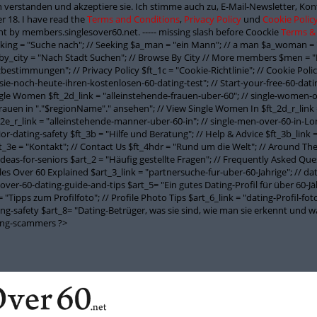
 verstanden und akzeptiere sie. Ich stimme auch zu, E-Mail-Newsletter, K
r 18. I have read the
Terms and Conditions
,
Privacy Policy
und
Cookie Polic
t by members.singlesover60.net. ----- missing slash before Coockie
Terms &
seeking = "Suche nach"; // Seeking $a_man = "ein Mann"; // a man $a_woman = 
y_city = "Nach Stadt Suchen"; // Browse By City // More members $men = "
stimmungen"; // Privacy Policy $ft_1c = "Cookie-Richtlinie"; // Cookie Policy
-sie-noch-heute-ihren-kostenlosen-60-dating-test"; // Start-your-free-60-datin
ngle Women $ft_2d_link = "alleinstehende-frauen-uber-60"; // single-women-o
Frauen in "."$regionName"." ansehen"; // View Single Women In $ft_2d_r_link
_2e_r_link = "alleinstehende-manner-uber-60-in"; // single-men-over-60-in-Lon
nior-dating-safety $ft_3b = "Hilfe und Beratung"; // Help & Advice $ft_3b_link
_3e = "Kontakt"; // Contact Us $ft_4hdr = "Rund um die Welt"; // Around The W
-ideas-for-seniors $art_2 = "Häufig gestellte Fragen"; // Frequently Asked Que
ngles Over 60 Explained $art_3_link = "partnersuche-fur-uber-60-Jahrige"; // d
over-60-dating-guide-and-tips $art_5= "Ein gutes Dating-Profil für über 60-Jäh
"Tipps zum Profilfoto"; // Profile Photo Tips $art_6_link = "dating-Profil-foto
ating-safety $art_8= "Dating-Betrüger, was sie sind, wie man sie erkennt und
ting-scammers ?>