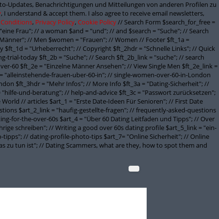
onto-Updates, Benachrichtigungen und Mitteilungen von anderen Profilen zu
y
, I understand & accept them. I also agree to receive email newsletters,
 Conditions
,
Privacy Policy
,
Cookie Policy
// Search Form $search_for_free =
"eine Frau"; // a woman $and = "und"; // and $search = "Suche"; // Search
Männer"; // Men $women = "Frauen"; // Women // Footer $ft_1a =
 $ft_1d = "Urheberrecht"; // Copyright $ft_2hdr = "Schnelle Links"; // Quick
g-trial-today $ft_2b = "Suche"; // Search $ft_2b_link = "suche"; // search
ver-60 $ft_2e = "Einzelne Männer Ansehen"; // View Single Men $ft_2e_link =
 = "alleinstehende-frauen-uber-60-in"; // single-women-over-60-in-London
don $ft_3hdr = "Mehr Infos"; // More Info $ft_3a = "Dating-Sicherheit"; //
 = "hilfe-und-beratung"; // help-and-advice $ft_3c = "Passwort zurücksetzen";
orld // articles $art_1 = "Erste Date-Ideen Für Senioren"; // First Date
stions $art_2_link = "haufig-gestellte-fragen"; // frequently-asked-questions
ating-for-the-over-60s $art_4 = "Über 60 Dating Leitfaden und Tipps"; // Over
rige schreiben"; // Writing a good over 60s dating profile $art_5_link = "ein-
-tipps"; // dating-profile-photo-tips $art_7= "Online Sicherheit"; // Online
 was zu tun ist"; // Dating Scammers, what are they, how to spot them and