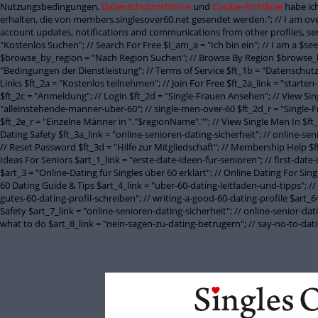
Nutzungsbedingungen,
Datenschutzrichtlinie
und
Cookie-Richtlinie
habe ich
erhalten, die von members.singlesover60.net gesendet werden."; // I am ove
account updates, notifications and communications from other profiles, sen
"Kostenlos Suchen"; // Search For Free $I_am_a = "Ich bin ein"; // I am a $
$browse_by_region = "Nach Region Suchen"; // Browse By Region $browse_b
"Bedingungen der Dienstleistung"; // Terms of Service $ft_1b = "Datenschutzbe
Links $ft_2a = "Kostenlos teilnehmen"; // Join For Free $ft_2a_link = "starten
$ft_2c = "Anmeldung"; // Login $ft_2d = "Single-Frauen Ansehen"; // View Si
"alleinstehende-manner-uber-60"; // single-men-over-60 $ft_2d_r = "Single-
$ft_2e_r = "Einzelne Männer in "."$regionName".""; // View Single Men In $ft
Dating Safety $ft_3a_link = "online-senioren-dating-sicherheit"; // online-se
// Reset Password $ft_3d = "Hilfe zur Mitgliedschaft"; // Membership Help $ft
Ideas For Seniors $art_1_link = "erste-date-ideen-fur-senioren"; // first-date
$art_3 = "Online-Dating für Singles über 60 erklärt"; // Online Dating For Si
60 Dating Guide & Tips $art_4_link = "uber-60-dating-leitfaden-und-tipps"; // 
gutes-60-dating-profil-schreiben"; // writing-a-good-60-dating-profile $art_6= 
Safety $art_7_link = "online-senioren-dating-sicherheit"; // online-senior-d
what to do $art_8_link = "nein-sagen-zu-dating-betrugern"; // say-no-to-da