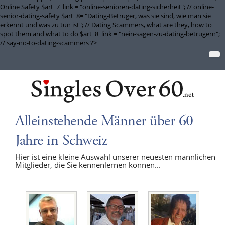
Online Safety $art_7_link = "online-senioren-dating-sicherheit"; // online-
senior-dating-safety $art_8= "Dating-Betrüger, was sie sind, wie man sie
erkennt und was zu tun ist"; // Dating Scammers, what are they, how to
spot them and what to do $art_8_link = "nein-sagen-zu-dating-betrugern";
// say-no-to-dating-scammers ?>
Alleinstehende Männer über 60
Jahre in Schweiz
Hier ist eine kleine Auswahl unserer neuesten männlichen
Mitglieder, die Sie kennenlernen können...