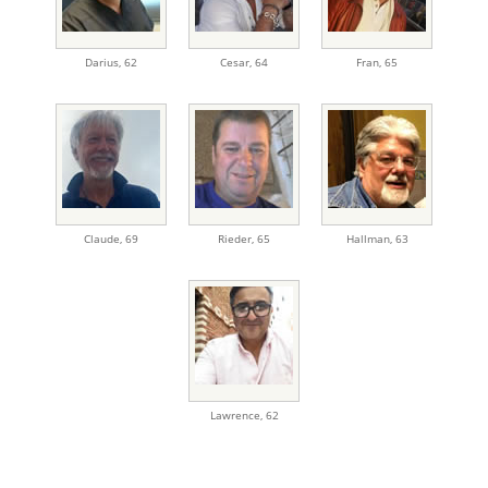
Darius
,
62
Cesar
,
64
Fran
,
65
Claude
,
69
Rieder
,
65
Hallman
,
63
Lawrence
,
62