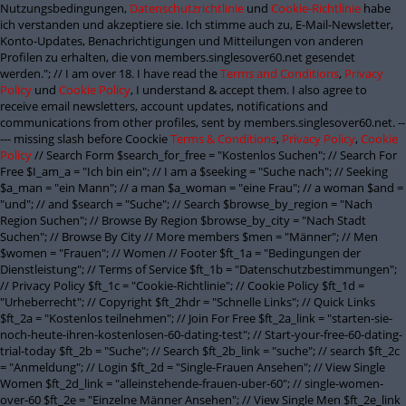
Nutzungsbedingungen,
Datenschutzrichtlinie
und
Cookie-Richtlinie
habe
ich verstanden und akzeptiere sie. Ich stimme auch zu, E-Mail-Newsletter,
Konto-Updates, Benachrichtigungen und Mitteilungen von anderen
Profilen zu erhalten, die von members.singlesover60.net gesendet
werden."; // I am over 18. I have read the
Terms and Conditions
,
Privacy
Policy
und
Cookie Policy
, I understand & accept them. I also agree to
receive email newsletters, account updates, notifications and
communications from other profiles, sent by members.singlesover60.net. --
--- missing slash before Coockie
Terms & Conditions
,
Privacy Policy
,
Cookie
Policy
// Search Form $search_for_free = "Kostenlos Suchen"; // Search For
Free $I_am_a = "Ich bin ein"; // I am a $seeking = "Suche nach"; // Seeking
$a_man = "ein Mann"; // a man $a_woman = "eine Frau"; // a woman $and =
"und"; // and $search = "Suche"; // Search $browse_by_region = "Nach
Region Suchen"; // Browse By Region $browse_by_city = "Nach Stadt
Suchen"; // Browse By City // More members $men = "Männer"; // Men
$women = "Frauen"; // Women // Footer $ft_1a = "Bedingungen der
Dienstleistung"; // Terms of Service $ft_1b = "Datenschutzbestimmungen";
// Privacy Policy $ft_1c = "Cookie-Richtlinie"; // Cookie Policy $ft_1d =
"Urheberrecht"; // Copyright $ft_2hdr = "Schnelle Links"; // Quick Links
$ft_2a = "Kostenlos teilnehmen"; // Join For Free $ft_2a_link = "starten-sie-
noch-heute-ihren-kostenlosen-60-dating-test"; // Start-your-free-60-dating-
trial-today $ft_2b = "Suche"; // Search $ft_2b_link = "suche"; // search $ft_2c
= "Anmeldung"; // Login $ft_2d = "Single-Frauen Ansehen"; // View Single
Women $ft_2d_link = "alleinstehende-frauen-uber-60"; // single-women-
over-60 $ft_2e = "Einzelne Männer Ansehen"; // View Single Men $ft_2e_link