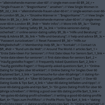
= "alleinstehende-manner-uber-60"; // single-men-over-60 $ft_2d_r =
"Single-Frauen in "."$regionName"." ansehen"; // View Single Women In
$ft_2d_r_link = "alleinstehende-frauen-uber-60-in"; // single-women-over-60-
in-London $ft_2e_r = "Einzelne Männer in "."$regionName".""; // View Single
Men In $ft_2e_r_link = "alleinstehende-manner-uber-60-in"; // single-men-
over-60-in-London $ft_3hdr = "Mehr Infos"; // More Info $ft_3a = "Dating-
Sicherheit"; // Dating Safety $ft_3a_link = "online-senioren-dating-
sicherheit"; // online-senior-dating-safety $ft_3b = "Hilfe und Beratung"; //
Help & Advice $ft_3b_link = "hilfe-und-beratung"; // help-and-advice $ft_3c =
"Passwort zurücksetzen"; // Reset Password $ft_3d = "Hilfe zur
Mitgliedschaft"; // Membership Help $ft_3e = "Kontakt"; // Contact Us
$ft_4hdr = "Rund um die Welt"; // Around The World // articles $art_1 =
"Erste Date-Ideen Für Senioren"; // First Date Ideas For Seniors $art_1_link =
"erste-date-ideen-fur-senioren"; // first-date-ideas-for-seniors $art_2 =
"Häufig gestellte Fragen"; // Frequently Asked Questions $art_2_link =
"haufig-gestellte-fragen"; // frequently-asked-questions $art_3 = "Online-
Dating für Singles über 60 erklärt"; // Online Dating For Singles Over 60
Explained $art_3_link = "partnersuche-fur-uber-60-Jahrige"; // dating-for-
the-over-60s $art_4 = "Über 60 Dating Leitfaden und Tipps"; // Over 60
Dating Guide & Tips $art_4_link = "uber-60-dating-leitfaden-und-tipps"; //
over-60-dating-guide-and-tips $art_5= "Ein gutes Dating-Profil für über 60-
Jährige schreiben"; // Writing a good over 60s dating profile $art_5_link =
"ein-gutes-60-dating-profil-schreiben"; // writing-a-good-60-dating-profile
$art_6= "Tipps zum Profilfoto"; // Profile Photo Tips $art_6_link = "dating-
Profil-foto-tipps"; // dating-profile-photo-tips $art_7= "Online Sicherheit"; //