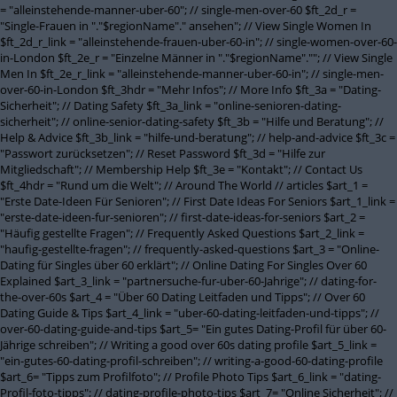
= "alleinstehende-manner-uber-60"; // single-men-over-60 $ft_2d_r =
"Single-Frauen in "."$regionName"." ansehen"; // View Single Women In
$ft_2d_r_link = "alleinstehende-frauen-uber-60-in"; // single-women-over-60-
in-London $ft_2e_r = "Einzelne Männer in "."$regionName".""; // View Single
Men In $ft_2e_r_link = "alleinstehende-manner-uber-60-in"; // single-men-
over-60-in-London $ft_3hdr = "Mehr Infos"; // More Info $ft_3a = "Dating-
Sicherheit"; // Dating Safety $ft_3a_link = "online-senioren-dating-
sicherheit"; // online-senior-dating-safety $ft_3b = "Hilfe und Beratung"; //
Help & Advice $ft_3b_link = "hilfe-und-beratung"; // help-and-advice $ft_3c =
"Passwort zurücksetzen"; // Reset Password $ft_3d = "Hilfe zur
Mitgliedschaft"; // Membership Help $ft_3e = "Kontakt"; // Contact Us
$ft_4hdr = "Rund um die Welt"; // Around The World // articles $art_1 =
"Erste Date-Ideen Für Senioren"; // First Date Ideas For Seniors $art_1_link =
"erste-date-ideen-fur-senioren"; // first-date-ideas-for-seniors $art_2 =
"Häufig gestellte Fragen"; // Frequently Asked Questions $art_2_link =
"haufig-gestellte-fragen"; // frequently-asked-questions $art_3 = "Online-
Dating für Singles über 60 erklärt"; // Online Dating For Singles Over 60
Explained $art_3_link = "partnersuche-fur-uber-60-Jahrige"; // dating-for-
the-over-60s $art_4 = "Über 60 Dating Leitfaden und Tipps"; // Over 60
Dating Guide & Tips $art_4_link = "uber-60-dating-leitfaden-und-tipps"; //
over-60-dating-guide-and-tips $art_5= "Ein gutes Dating-Profil für über 60-
Jährige schreiben"; // Writing a good over 60s dating profile $art_5_link =
"ein-gutes-60-dating-profil-schreiben"; // writing-a-good-60-dating-profile
$art_6= "Tipps zum Profilfoto"; // Profile Photo Tips $art_6_link = "dating-
Profil-foto-tipps"; // dating-profile-photo-tips $art_7= "Online Sicherheit"; //