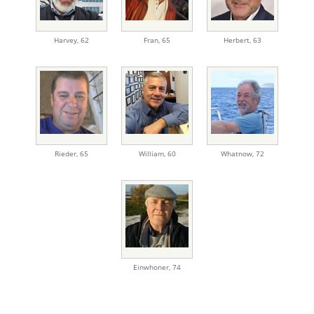
Harvey
,
62
Fran
,
65
Herbert
,
63
Rieder
,
65
William
,
60
Whatnow
,
72
Einwhoner
,
74