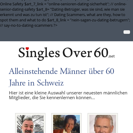
Online Safety $art_7_link = "online-senioren-dating-sicherheit"; // online-
senior-dating-safety $art_8= "Dating-Betrüger, was sie sind, wie man sie
erkennt und was zu tun ist"; // Dating Scammers, what are they, how to
spot them and what to do $art_8_link = "nein-sagen-zu-dating-betrugern";
// say-no-to-dating-scammers ?>
Alleinstehende Männer über 60
Jahre in Schweiz
Hier ist eine kleine Auswahl unserer neuesten männlichen
Mitglieder, die Sie kennenlernen können...