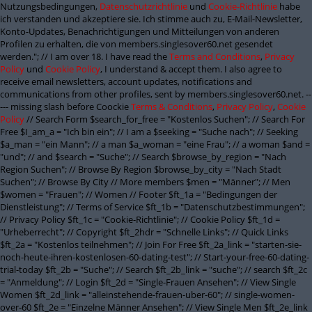
Nutzungsbedingungen,
Datenschutzrichtlinie
und
Cookie-Richtlinie
habe
ich verstanden und akzeptiere sie. Ich stimme auch zu, E-Mail-Newsletter,
Konto-Updates, Benachrichtigungen und Mitteilungen von anderen
Profilen zu erhalten, die von members.singlesover60.net gesendet
werden."; // I am over 18. I have read the
Terms and Conditions
,
Privacy
Policy
und
Cookie Policy
, I understand & accept them. I also agree to
receive email newsletters, account updates, notifications and
communications from other profiles, sent by members.singlesover60.net. --
--- missing slash before Coockie
Terms & Conditions
,
Privacy Policy
,
Cookie
Policy
// Search Form $search_for_free = "Kostenlos Suchen"; // Search For
Free $I_am_a = "Ich bin ein"; // I am a $seeking = "Suche nach"; // Seeking
$a_man = "ein Mann"; // a man $a_woman = "eine Frau"; // a woman $and =
"und"; // and $search = "Suche"; // Search $browse_by_region = "Nach
Region Suchen"; // Browse By Region $browse_by_city = "Nach Stadt
Suchen"; // Browse By City // More members $men = "Männer"; // Men
$women = "Frauen"; // Women // Footer $ft_1a = "Bedingungen der
Dienstleistung"; // Terms of Service $ft_1b = "Datenschutzbestimmungen";
// Privacy Policy $ft_1c = "Cookie-Richtlinie"; // Cookie Policy $ft_1d =
"Urheberrecht"; // Copyright $ft_2hdr = "Schnelle Links"; // Quick Links
$ft_2a = "Kostenlos teilnehmen"; // Join For Free $ft_2a_link = "starten-sie-
noch-heute-ihren-kostenlosen-60-dating-test"; // Start-your-free-60-dating-
trial-today $ft_2b = "Suche"; // Search $ft_2b_link = "suche"; // search $ft_2c
= "Anmeldung"; // Login $ft_2d = "Single-Frauen Ansehen"; // View Single
Women $ft_2d_link = "alleinstehende-frauen-uber-60"; // single-women-
over-60 $ft_2e = "Einzelne Männer Ansehen"; // View Single Men $ft_2e_link