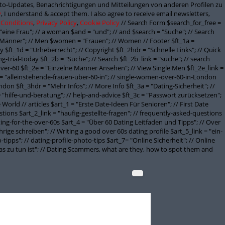
onto-Updates, Benachrichtigungen und Mitteilungen von anderen Profilen zu
y
, I understand & accept them. I also agree to receive email newsletters,
 Conditions
,
Privacy Policy
,
Cookie Policy
// Search Form $search_for_free =
"eine Frau"; // a woman $and = "und"; // and $search = "Suche"; // Search
Männer"; // Men $women = "Frauen"; // Women // Footer $ft_1a =
 $ft_1d = "Urheberrecht"; // Copyright $ft_2hdr = "Schnelle Links"; // Quick
g-trial-today $ft_2b = "Suche"; // Search $ft_2b_link = "suche"; // search
ver-60 $ft_2e = "Einzelne Männer Ansehen"; // View Single Men $ft_2e_link =
 = "alleinstehende-frauen-uber-60-in"; // single-women-over-60-in-London
don $ft_3hdr = "Mehr Infos"; // More Info $ft_3a = "Dating-Sicherheit"; //
 = "hilfe-und-beratung"; // help-and-advice $ft_3c = "Passwort zurücksetzen";
orld // articles $art_1 = "Erste Date-Ideen Für Senioren"; // First Date
stions $art_2_link = "haufig-gestellte-fragen"; // frequently-asked-questions
ating-for-the-over-60s $art_4 = "Über 60 Dating Leitfaden und Tipps"; // Over
rige schreiben"; // Writing a good over 60s dating profile $art_5_link = "ein-
-tipps"; // dating-profile-photo-tips $art_7= "Online Sicherheit"; // Online
 was zu tun ist"; // Dating Scammers, what are they, how to spot them and