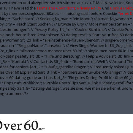
 verstanden und akzeptiere sie. Ich stimme auch zu, E-Mail-Newsletter, K
r 18. I have read the
Terms and Conditions
,
Privacy Policy
und
Cookie Polic
t by members.singlesover60.net. ----- missing slash before Coockie
Terms &
seeking = "Suche nach"; // Seeking $a_man = "ein Mann"; // a man $a_woman = 
y_city = "Nach Stadt Suchen"; // Browse By City // More members $men = "
stimmungen"; // Privacy Policy $ft_1c = "Cookie-Richtlinie"; // Cookie Policy
-sie-noch-heute-ihren-kostenlosen-60-dating-test"; // Start-your-free-60-datin
ngle Women $ft_2d_link = "alleinstehende-frauen-uber-60"; // single-women-o
Frauen in "."$regionName"." ansehen"; // View Single Women In $ft_2d_r_link
_2e_r_link = "alleinstehende-manner-uber-60-in"; // single-men-over-60-in-Lon
nior-dating-safety $ft_3b = "Hilfe und Beratung"; // Help & Advice $ft_3b_link
_3e = "Kontakt"; // Contact Us $ft_4hdr = "Rund um die Welt"; // Around The W
-ideas-for-seniors $art_2 = "Häufig gestellte Fragen"; // Frequently Asked Que
ngles Over 60 Explained $art_3_link = "partnersuche-fur-uber-60-Jahrige"; // d
over-60-dating-guide-and-tips $art_5= "Ein gutes Dating-Profil für über 60-Jäh
"Tipps zum Profilfoto"; // Profile Photo Tips $art_6_link = "dating-Profil-foto
ating-safety $art_8= "Dating-Betrüger, was sie sind, wie man sie erkennt und
ting-scammers ?>