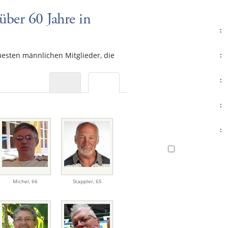
über 60 Jahre in
:
uesten männlichen Mitglieder, die
:
:
:
:
Michel
,
66
Stappler
,
65