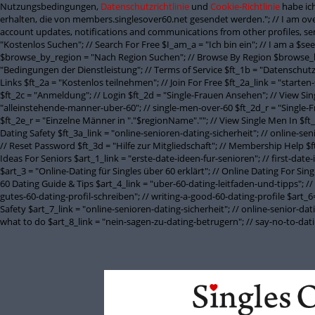
Nutzungsbedingungen,
Datenschutzrichtlinie
und
Cookie-Richtlinie
habe ich
erhalten, die von members.singlesover60.net gesendet werden."; // I am ove
account updates, notifications and communications from other profiles, sen
"Kostenlos Suchen"; // Search For Free $I_am_a = "Ich bin ein"; // I am a $
$browse_by_region = "Nach Region Suchen"; // Browse By Region $browse_b
"Bedingungen der Dienstleistung"; // Terms of Service $ft_1b = "Datenschutzbe
Links $ft_2a = "Kostenlos teilnehmen"; // Join For Free $ft_2a_link = "starten
$ft_2c = "Anmeldung"; // Login $ft_2d = "Single-Frauen Ansehen"; // View Si
"alleinstehende-manner-uber-60"; // single-men-over-60 $ft_2d_r = "Single-
$ft_2e_r = "Einzelne Männer in "."$regionName".""; // View Single Men In $ft
Dating Safety $ft_3a_link = "online-senioren-dating-sicherheit"; // online-se
// Reset Password $ft_3d = "Hilfe zur Mitgliedschaft"; // Membership Help $ft
Ideas For Seniors $art_1_link = "erste-date-ideen-fur-senioren"; // first-date
$art_3 = "Online-Dating für Singles über 60 erklärt"; // Online Dating For Si
60 Dating Guide & Tips $art_4_link = "uber-60-dating-leitfaden-und-tipps"; // 
gutes-60-dating-profil-schreiben"; // writing-a-good-60-dating-profile $art_6= 
Safety $art_7_link = "online-senioren-dating-sicherheit"; // online-senior-d
what to do $art_8_link = "nein-sagen-zu-dating-betrugern"; // say-no-to-da