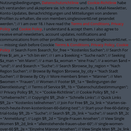
Nutzungsbedingungen,
Datenschutzrichtlinie
und
Cookie-Richtlinie
habe
ich verstanden und akzeptiere sie. Ich stimme auch zu, E-Mail-Newsletter,
Konto-Updates, Benachrichtigungen und Mitteilungen von anderen
Profilen zu erhalten, die von members.singlesover60.net gesendet
werden."; // I am over 18. I have read the
Terms and Conditions
,
Privacy
Policy
und
Cookie Policy
, I understand & accept them. I also agree to
receive email newsletters, account updates, notifications and
communications from other profiles, sent by members.singlesover60.net. --
--- missing slash before Coockie
Terms & Conditions
,
Privacy Policy
,
Cookie
Policy
// Search Form $search_for_free = "Kostenlos Suchen"; // Search For
Free $I_am_a = "Ich bin ein"; // I am a $seeking = "Suche nach"; // Seeking
$a_man = "ein Mann"; // a man $a_woman = "eine Frau"; // a woman $and =
"und"; // and $search = "Suche"; // Search $browse_by_region = "Nach
Region Suchen"; // Browse By Region $browse_by_city = "Nach Stadt
Suchen"; // Browse By City // More members $men = "Männer"; // Men
$women = "Frauen"; // Women // Footer $ft_1a = "Bedingungen der
Dienstleistung"; // Terms of Service $ft_1b = "Datenschutzbestimmungen";
// Privacy Policy $ft_1c = "Cookie-Richtlinie"; // Cookie Policy $ft_1d =
"Urheberrecht"; // Copyright $ft_2hdr = "Schnelle Links"; // Quick Links
$ft_2a = "Kostenlos teilnehmen"; // Join For Free $ft_2a_link = "starten-sie-
noch-heute-ihren-kostenlosen-60-dating-test"; // Start-your-free-60-dating-
trial-today $ft_2b = "Suche"; // Search $ft_2b_link = "suche"; // search $ft_2c
= "Anmeldung"; // Login $ft_2d = "Single-Frauen Ansehen"; // View Single
Women $ft_2d_link = "alleinstehende-frauen-uber-60"; // single-women-
over-60 $ft_2e = "Einzelne Männer Ansehen"; // View Single Men $ft_2e_link