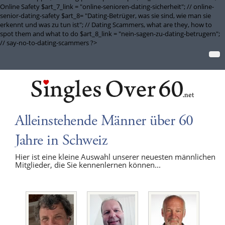
Online Safety $art_7_link = "online-senioren-dating-sicherheit"; // online-
senior-dating-safety $art_8= "Dating-Betrüger, was sie sind, wie man sie
erkennt und was zu tun ist"; // Dating Scammers, what are they, how to
spot them and what to do $art_8_link = "nein-sagen-zu-dating-betrugern";
// say-no-to-dating-scammers ?>
Alleinstehende Männer über 60
Jahre in Schweiz
Hier ist eine kleine Auswahl unserer neuesten männlichen
Mitglieder, die Sie kennenlernen können...