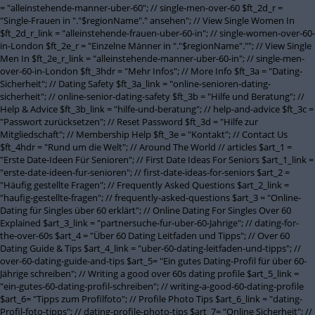
= "alleinstehende-manner-uber-60"; // single-men-over-60 $ft_2d_r =
"Single-Frauen in "."$regionName"." ansehen"; // View Single Women In
$ft_2d_r_link = "alleinstehende-frauen-uber-60-in"; // single-women-over-60-
in-London $ft_2e_r = "Einzelne Männer in "."$regionName".""; // View Single
Men In $ft_2e_r_link = "alleinstehende-manner-uber-60-in"; // single-men-
over-60-in-London $ft_3hdr = "Mehr Infos"; // More Info $ft_3a = "Dating-
Sicherheit"; // Dating Safety $ft_3a_link = "online-senioren-dating-
sicherheit"; // online-senior-dating-safety $ft_3b = "Hilfe und Beratung"; //
Help & Advice $ft_3b_link = "hilfe-und-beratung"; // help-and-advice $ft_3c =
"Passwort zurücksetzen"; // Reset Password $ft_3d = "Hilfe zur
Mitgliedschaft"; // Membership Help $ft_3e = "Kontakt"; // Contact Us
$ft_4hdr = "Rund um die Welt"; // Around The World // articles $art_1 =
"Erste Date-Ideen Für Senioren"; // First Date Ideas For Seniors $art_1_link =
"erste-date-ideen-fur-senioren"; // first-date-ideas-for-seniors $art_2 =
"Häufig gestellte Fragen"; // Frequently Asked Questions $art_2_link =
"haufig-gestellte-fragen"; // frequently-asked-questions $art_3 = "Online-
Dating für Singles über 60 erklärt"; // Online Dating For Singles Over 60
Explained $art_3_link = "partnersuche-fur-uber-60-Jahrige"; // dating-for-
the-over-60s $art_4 = "Über 60 Dating Leitfaden und Tipps"; // Over 60
Dating Guide & Tips $art_4_link = "uber-60-dating-leitfaden-und-tipps"; //
over-60-dating-guide-and-tips $art_5= "Ein gutes Dating-Profil für über 60-
Jährige schreiben"; // Writing a good over 60s dating profile $art_5_link =
"ein-gutes-60-dating-profil-schreiben"; // writing-a-good-60-dating-profile
$art_6= "Tipps zum Profilfoto"; // Profile Photo Tips $art_6_link = "dating-
Profil-foto-tipps"; // dating-profile-photo-tips $art_7= "Online Sicherheit"; //