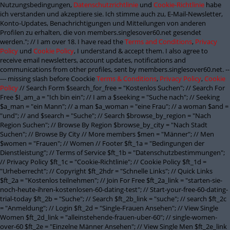
Nutzungsbedingungen,
Datenschutzrichtlinie
und
Cookie-Richtlinie
habe
ich verstanden und akzeptiere sie. Ich stimme auch zu, E-Mail-Newsletter,
Konto-Updates, Benachrichtigungen und Mitteilungen von anderen
Profilen zu erhalten, die von members.singlesover60.net gesendet
werden."; // I am over 18. I have read the
Terms and Conditions
,
Privacy
Policy
und
Cookie Policy
, I understand & accept them. I also agree to
receive email newsletters, account updates, notifications and
communications from other profiles, sent by members.singlesover60.net. --
--- missing slash before Coockie
Terms & Conditions
,
Privacy Policy
,
Cookie
Policy
// Search Form $search_for_free = "Kostenlos Suchen"; // Search For
Free $I_am_a = "Ich bin ein"; // I am a $seeking = "Suche nach"; // Seeking
$a_man = "ein Mann"; // a man $a_woman = "eine Frau"; // a woman $and =
"und"; // and $search = "Suche"; // Search $browse_by_region = "Nach
Region Suchen"; // Browse By Region $browse_by_city = "Nach Stadt
Suchen"; // Browse By City // More members $men = "Männer"; // Men
$women = "Frauen"; // Women // Footer $ft_1a = "Bedingungen der
Dienstleistung"; // Terms of Service $ft_1b = "Datenschutzbestimmungen";
// Privacy Policy $ft_1c = "Cookie-Richtlinie"; // Cookie Policy $ft_1d =
"Urheberrecht"; // Copyright $ft_2hdr = "Schnelle Links"; // Quick Links
$ft_2a = "Kostenlos teilnehmen"; // Join For Free $ft_2a_link = "starten-sie-
noch-heute-ihren-kostenlosen-60-dating-test"; // Start-your-free-60-dating-
trial-today $ft_2b = "Suche"; // Search $ft_2b_link = "suche"; // search $ft_2c
= "Anmeldung"; // Login $ft_2d = "Single-Frauen Ansehen"; // View Single
Women $ft_2d_link = "alleinstehende-frauen-uber-60"; // single-women-
over-60 $ft_2e = "Einzelne Männer Ansehen"; // View Single Men $ft_2e_link