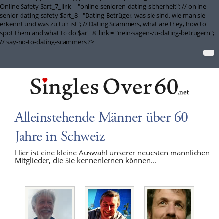
Online Safety $art_7_link = "online-senioren-dating-sicherheit"; // online-
senior-dating-safety $art_8= "Dating-Betrüger, was sie sind, wie man sie
erkennt und was zu tun ist"; // Dating Scammers, what are they, how to
spot them and what to do $art_8_link = "nein-sagen-zu-dating-betrugern";
// say-no-to-dating-scammers ?>
Alleinstehende Männer über 60
Jahre in Schweiz
Hier ist eine kleine Auswahl unserer neuesten männlichen
Mitglieder, die Sie kennenlernen können...