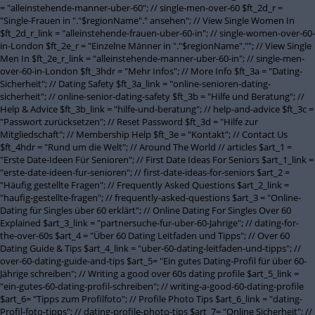
= "alleinstehende-manner-uber-60"; // single-men-over-60 $ft_2d_r =
"Single-Frauen in "."$regionName"." ansehen"; // View Single Women In
$ft_2d_r_link = "alleinstehende-frauen-uber-60-in"; // single-women-over-60-
in-London $ft_2e_r = "Einzelne Männer in "."$regionName".""; // View Single
Men In $ft_2e_r_link = "alleinstehende-manner-uber-60-in"; // single-men-
over-60-in-London $ft_3hdr = "Mehr Infos"; // More Info $ft_3a = "Dating-
Sicherheit"; // Dating Safety $ft_3a_link = "online-senioren-dating-
sicherheit"; // online-senior-dating-safety $ft_3b = "Hilfe und Beratung"; //
Help & Advice $ft_3b_link = "hilfe-und-beratung"; // help-and-advice $ft_3c =
"Passwort zurücksetzen"; // Reset Password $ft_3d = "Hilfe zur
Mitgliedschaft"; // Membership Help $ft_3e = "Kontakt"; // Contact Us
$ft_4hdr = "Rund um die Welt"; // Around The World // articles $art_1 =
"Erste Date-Ideen Für Senioren"; // First Date Ideas For Seniors $art_1_link =
"erste-date-ideen-fur-senioren"; // first-date-ideas-for-seniors $art_2 =
"Häufig gestellte Fragen"; // Frequently Asked Questions $art_2_link =
"haufig-gestellte-fragen"; // frequently-asked-questions $art_3 = "Online-
Dating für Singles über 60 erklärt"; // Online Dating For Singles Over 60
Explained $art_3_link = "partnersuche-fur-uber-60-Jahrige"; // dating-for-
the-over-60s $art_4 = "Über 60 Dating Leitfaden und Tipps"; // Over 60
Dating Guide & Tips $art_4_link = "uber-60-dating-leitfaden-und-tipps"; //
over-60-dating-guide-and-tips $art_5= "Ein gutes Dating-Profil für über 60-
Jährige schreiben"; // Writing a good over 60s dating profile $art_5_link =
"ein-gutes-60-dating-profil-schreiben"; // writing-a-good-60-dating-profile
$art_6= "Tipps zum Profilfoto"; // Profile Photo Tips $art_6_link = "dating-
Profil-foto-tipps"; // dating-profile-photo-tips $art_7= "Online Sicherheit"; //