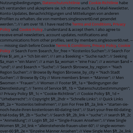
Nutzungsbedingungen,
Datenschutzrichtlinie
und
Cookie-Richtlinie
habe
ich verstanden und akzeptiere sie. Ich stimme auch zu, E-Mail-Newsletter,
Konto-Updates, Benachrichtigungen und Mitteilungen von anderen
Profilen zu erhalten, die von members.singlesover60.net gesendet
werden."; // I am over 18. I have read the
Terms and Conditions
,
Privacy
Policy
und
Cookie Policy
, I understand & accept them. I also agree to
receive email newsletters, account updates, notifications and
communications from other profiles, sent by members.singlesover60.net. --
--- missing slash before Coockie
Terms & Conditions
,
Privacy Policy
,
Cookie
Policy
// Search Form $search_for_free = "Kostenlos Suchen"; // Search For
Free $I_am_a = "Ich bin ein"; // I am a $seeking = "Suche nach"; // Seeking
$a_man = "ein Mann"; // a man $a_woman = "eine Frau"; // a woman $and =
"und"; // and $search = "Suche"; // Search $browse_by_region = "Nach
Region Suchen"; // Browse By Region $browse_by_city = "Nach Stadt
Suchen"; // Browse By City // More members $men = "Männer"; // Men
$women = "Frauen"; // Women // Footer $ft_1a = "Bedingungen der
Dienstleistung"; // Terms of Service $ft_1b = "Datenschutzbestimmungen";
// Privacy Policy $ft_1c = "Cookie-Richtlinie"; // Cookie Policy $ft_1d =
"Urheberrecht"; // Copyright $ft_2hdr = "Schnelle Links"; // Quick Links
$ft_2a = "Kostenlos teilnehmen"; // Join For Free $ft_2a_link = "starten-sie-
noch-heute-ihren-kostenlosen-60-dating-test"; // Start-your-free-60-dating-
trial-today $ft_2b = "Suche"; // Search $ft_2b_link = "suche"; // search $ft_2c
= "Anmeldung"; // Login $ft_2d = "Single-Frauen Ansehen"; // View Single
Women $ft_2d_link = "alleinstehende-frauen-uber-60"; // single-women-
over-60 $ft_2e = "Einzelne Männer Ansehen"; // View Single Men $ft_2e_link