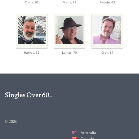
Claire
,
62
Matis
,
61
Peonie
,
63
Harvey
,
62
Lamas
,
70
Glen
,
61
© 2026
Australia
Canada