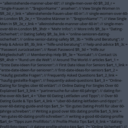
= "alleinstehende-manner-uber-60"; // single-men-over-60 $ft_2d_r =
"Single-Frauen in "."$regionName"." ansehen"; // View Single Women In
$ft_2d_r_link = "alleinstehende-frauen-uber-60-in"; // single-women-over-60-
in-London $ft_2e_r = "Einzelne Männer in "."$regionName".""; // View Single
Men In $ft_2e_r_link = "alleinstehende-manner-uber-60-in"; // single-men-
over-60-in-London $ft_3hdr = "Mehr Infos"; // More Info $ft_3a = "Dating-
Sicherheit"; // Dating Safety $ft_3a_link = "online-senioren-dating-
sicherheit"; // online-senior-dating-safety $ft_3b = "Hilfe und Beratung"; //
Help & Advice $ft_3b_link = "hilfe-und-beratung"; // help-and-advice $ft_3c =
"Passwort zurücksetzen"; // Reset Password $ft_3d = "Hilfe zur
Mitgliedschaft"; // Membership Help $ft_3e = "Kontakt"; // Contact Us
$ft_4hdr = "Rund um die Welt"; // Around The World // articles $art_1 =
"Erste Date-Ideen Für Senioren"; // First Date Ideas For Seniors $art_1_link =
"erste-date-ideen-fur-senioren"; // first-date-ideas-for-seniors $art_2 =
"Häufig gestellte Fragen"; // Frequently Asked Questions $art_2_link =
"haufig-gestellte-fragen"; // frequently-asked-questions $art_3 = "Online-
Dating für Singles über 60 erklärt"; // Online Dating For Singles Over 60
Explained $art_3_link = "partnersuche-fur-uber-60-Jahrige"; // dating-for-
the-over-60s $art_4 = "Über 60 Dating Leitfaden und Tipps"; // Over 60
Dating Guide & Tips $art_4_link = "uber-60-dating-leitfaden-und-tipps"; //
over-60-dating-guide-and-tips $art_5= "Ein gutes Dating-Profil für über 60-
Jährige schreiben"; // Writing a good over 60s dating profile $art_5_link =
"ein-gutes-60-dating-profil-schreiben"; // writing-a-good-60-dating-profile
$art_6= "Tipps zum Profilfoto"; // Profile Photo Tips $art_6_link = "dating-
Profil-foto-tipps"; // dating-profile-photo-tips $art_7= "Online Sicherheit"; //