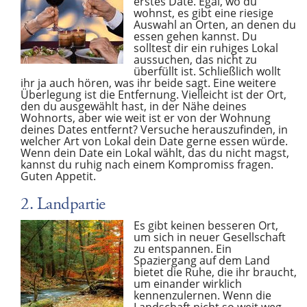
erstes Date. Egal, wo du
wohnst, es gibt eine riesige
Auswahl an Orten, an denen du
essen gehen kannst. Du
solltest dir ein ruhiges Lokal
aussuchen, das nicht zu
überfüllt ist. Schließlich wollt
ihr ja auch hören, was ihr beide sagt. Eine weitere
Überlegung ist die Entfernung. Vielleicht ist der Ort,
den du ausgewählt hast, in der Nähe deines
Wohnorts, aber wie weit ist er von der Wohnung
deines Dates entfernt? Versuche herauszufinden, in
welcher Art von Lokal dein Date gerne essen würde.
Wenn dein Date ein Lokal wählt, das du nicht magst,
kannst du ruhig nach einem Kompromiss fragen.
Guten Appetit.
2. Landpartie
Es gibt keinen besseren Ort,
um sich in neuer Gesellschaft
zu entspannen. Ein
Spaziergang auf dem Land
bietet die Ruhe, die ihr braucht,
um einander wirklich
kennenzulernen. Wenn die
Landschaft nicht so weit weg