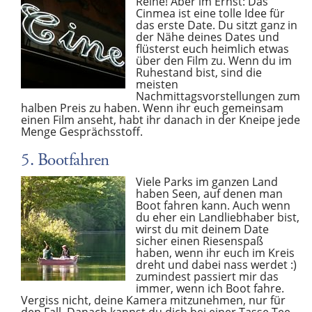
Reihe! Aber im Ernst: Das
Cinmea ist eine tolle Idee für
das erste Date. Du sitzt ganz in
der Nähe deines Dates und
flüsterst euch heimlich etwas
über den Film zu. Wenn du im
Ruhestand bist, sind die
meisten
Nachmittagsvorstellungen zum
halben Preis zu haben. Wenn ihr euch gemeinsam
einen Film anseht, habt ihr danach in der Kneipe jede
Menge Gesprächsstoff.
5. Bootfahren
Viele Parks im ganzen Land
haben Seen, auf denen man
Boot fahren kann. Auch wenn
du eher ein Landliebhaber bist,
wirst du mit deinem Date
sicher einen Riesenspaß
haben, wenn ihr euch im Kreis
dreht und dabei nass werdet :)
zumindest passiert mir das
immer, wenn ich Boot fahre.
Vergiss nicht, deine Kamera mitzunehmen, nur für
den Fall. Danach kannst du dich bei einer Tasse Tee