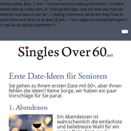
Online Safety $art_7_link = "online-senioren-dating-sicherheit"; // online-
senior-dating-safety $art_8= "Dating-Betrüger, was sie sind, wie man sie
erkennt und was zu tun ist"; // Dating Scammers, what are they, how to
spot them and what to do $art_8_link = "nein-sagen-zu-dating-betrugern";
// say-no-to-dating-scammers ?>
Erste Date-Ideen für Senioren
Sie gehen zu Ihrem ersten Date mit 60+, aber Ihnen
fehlen die Ideen? Keine Sorge, wir haben ein paar
Vorschläge für Sie parat.
1. Abendessen
Ein Abendessen ist
wahrscheinlich die einfachste
und beliebteste Wahl für ein