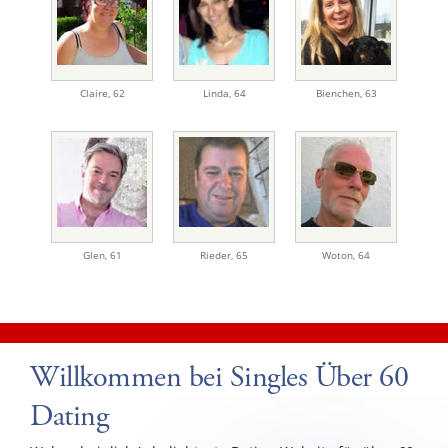
Claire
,
62
Linda
,
64
Bienchen
,
63
Glen
,
61
Rieder
,
65
Woton
,
64
Willkommen bei Singles Über 60
Dating