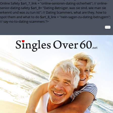
Online Safety $art_7_link = "online-senioren-dating-sicherheit"; // online-
senior-dating-safety $art_8= "Dating-Betrüger, was sie sind, wie man sie
erkennt und was zu tun ist"; // Dating Scammers, what are they, how to
spot them and what to do $art_8_link = "nein-sagen-zu-dating-betrugern";
// say-no-to-dating-scammers ?>