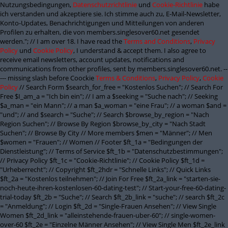
Nutzungsbedingungen,
Datenschutzrichtlinie
und
Cookie-Richtlinie
habe
ich verstanden und akzeptiere sie. Ich stimme auch zu, E-Mail-Newsletter,
Konto-Updates, Benachrichtigungen und Mitteilungen von anderen
Profilen zu erhalten, die von members.singlesover60.net gesendet
werden."; // I am over 18. I have read the
Terms and Conditions
,
Privacy
Policy
und
Cookie Policy
, I understand & accept them. I also agree to
receive email newsletters, account updates, notifications and
communications from other profiles, sent by members.singlesover60.net. --
--- missing slash before Coockie
Terms & Conditions
,
Privacy Policy
,
Cookie
Policy
// Search Form $search_for_free = "Kostenlos Suchen"; // Search For
Free $I_am_a = "Ich bin ein"; // I am a $seeking = "Suche nach"; // Seeking
$a_man = "ein Mann"; // a man $a_woman = "eine Frau"; // a woman $and =
"und"; // and $search = "Suche"; // Search $browse_by_region = "Nach
Region Suchen"; // Browse By Region $browse_by_city = "Nach Stadt
Suchen"; // Browse By City // More members $men = "Männer"; // Men
$women = "Frauen"; // Women // Footer $ft_1a = "Bedingungen der
Dienstleistung"; // Terms of Service $ft_1b = "Datenschutzbestimmungen";
// Privacy Policy $ft_1c = "Cookie-Richtlinie"; // Cookie Policy $ft_1d =
"Urheberrecht"; // Copyright $ft_2hdr = "Schnelle Links"; // Quick Links
$ft_2a = "Kostenlos teilnehmen"; // Join For Free $ft_2a_link = "starten-sie-
noch-heute-ihren-kostenlosen-60-dating-test"; // Start-your-free-60-dating-
trial-today $ft_2b = "Suche"; // Search $ft_2b_link = "suche"; // search $ft_2c
= "Anmeldung"; // Login $ft_2d = "Single-Frauen Ansehen"; // View Single
Women $ft_2d_link = "alleinstehende-frauen-uber-60"; // single-women-
over-60 $ft_2e = "Einzelne Männer Ansehen"; // View Single Men $ft_2e_link