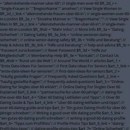
= "alleinstehende-manner-uber-60"; // single-men-over-60 $ft_2d_r =
"Single-Frauen in "."$regionName"." ansehen"; // View Single Women In
$ft_2d_r_link = "alleinstehende-frauen-uber-60-in"; // single-women-over-60-
in-London $ft_2e_r = "Einzelne Männer in "."$regionName".""; // View Single
Men In $ft_2e_r_link = "alleinstehende-manner-uber-60-in"; // single-men-
over-60-in-London $ft_3hdr = "Mehr Infos"; // More Info $ft_3a = "Dating-
Sicherheit"; // Dating Safety $ft_3a_link = "online-senioren-dating-
sicherheit"; // online-senior-dating-safety $ft_3b = "Hilfe und Beratung"; //
Help & Advice $ft_3b_link = "hilfe-und-beratung"; // help-and-advice $ft_3c =
"Passwort zurücksetzen"; // Reset Password $ft_3d = "Hilfe zur
Mitgliedschaft"; // Membership Help $ft_3e = "Kontakt"; // Contact Us
$ft_4hdr = "Rund um die Welt"; // Around The World // articles $art_1 =
"Erste Date-Ideen Für Senioren"; // First Date Ideas For Seniors $art_1_link =
"erste-date-ideen-fur-senioren"; // first-date-ideas-for-seniors $art_2 =
"Häufig gestellte Fragen"; // Frequently Asked Questions $art_2_link =
"haufig-gestellte-fragen"; // frequently-asked-questions $art_3 = "Online-
Dating für Singles über 60 erklärt"; // Online Dating For Singles Over 60
Explained $art_3_link = "partnersuche-fur-uber-60-Jahrige"; // dating-for-
the-over-60s $art_4 = "Über 60 Dating Leitfaden und Tipps"; // Over 60
Dating Guide & Tips $art_4_link = "uber-60-dating-leitfaden-und-tipps"; //
over-60-dating-guide-and-tips $art_5= "Ein gutes Dating-Profil für über 60-
Jährige schreiben"; // Writing a good over 60s dating profile $art_5_link =
"ein-gutes-60-dating-profil-schreiben"; // writing-a-good-60-dating-profile
$art_6= "Tipps zum Profilfoto"; // Profile Photo Tips $art_6_link = "dating-
Profil-foto-tipps"; // dating-profile-photo-tips $art_7= "Online Sicherheit"; //