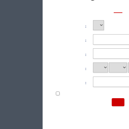
:
:
:
:
: