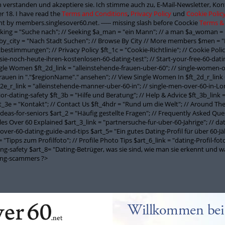
 verstanden und akzeptiere sie. Ich stimme auch zu, E-Mail-Newsletter, K
r 18. I have read the
Terms and Conditions
,
Privacy Policy
und
Cookie Polic
t by members.singlesover60.net. ----- missing slash before Coockie
Terms &
seeking = "Suche nach"; // Seeking $a_man = "ein Mann"; // a man $a_woman = 
y_city = "Nach Stadt Suchen"; // Browse By City // More members $men = "
stimmungen"; // Privacy Policy $ft_1c = "Cookie-Richtlinie"; // Cookie Policy
-sie-noch-heute-ihren-kostenlosen-60-dating-test"; // Start-your-free-60-datin
ngle Women $ft_2d_link = "alleinstehende-frauen-uber-60"; // single-women-o
Frauen in "."$regionName"." ansehen"; // View Single Women In $ft_2d_r_link
_2e_r_link = "alleinstehende-manner-uber-60-in"; // single-men-over-60-in-Lon
nior-dating-safety $ft_3b = "Hilfe und Beratung"; // Help & Advice $ft_3b_link
_3e = "Kontakt"; // Contact Us $ft_4hdr = "Rund um die Welt"; // Around The W
-ideas-for-seniors $art_2 = "Häufig gestellte Fragen"; // Frequently Asked Que
ngles Over 60 Explained $art_3_link = "partnersuche-fur-uber-60-Jahrige"; // d
over-60-dating-guide-and-tips $art_5= "Ein gutes Dating-Profil für über 60-Jäh
"Tipps zum Profilfoto"; // Profile Photo Tips $art_6_link = "dating-Profil-foto
ating-safety $art_8= "Dating-Betrüger, was sie sind, wie man sie erkennt und
ting-scammers ?>
Willkommen bei 