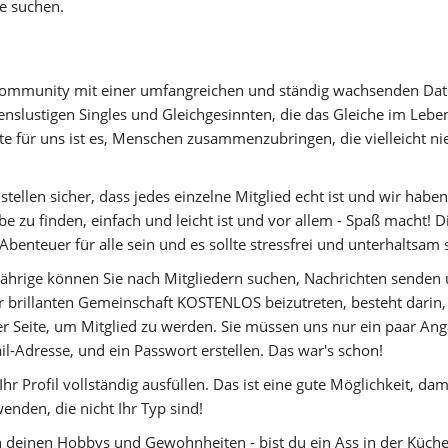
ie suchen.
-Community mit einer umfangreichen und ständig wachsenden Date
benslustigen Singles und Gleichgesinnten, die das Gleiche im Leb
 für uns ist es, Menschen zusammenzubringen, die vielleicht nie 
stellen sicher, dass jedes einzelne Mitglied echt ist und wir habe
be zu finden, einfach und leicht ist und vor allem - Spaß macht! 
 Abenteuer für alle sein und es sollte stressfrei und unterhaltsam 
Jährige können Sie nach Mitgliedern suchen, Nachrichten senden 
r brillanten Gemeinschaft KOSTENLOS beizutreten, besteht darin, 
er Seite, um Mitglied zu werden. Sie müssen uns nur ein paar Ang
-Adresse, und ein Passwort erstellen. Das war's schon!
Ihr Profil vollständig ausfüllen. Das ist eine gute Möglichkeit, da
nden, die nicht Ihr Typ sind!
on deinen Hobbys und Gewohnheiten - bist du ein Ass in der Küche