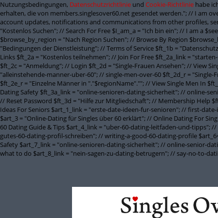
Nutzungsbedingungen,
Datenschutzrichtlinie
und
Cookie-Richtlinie
habe ich
erhalten, die von members.singlesover60.net gesendet werden."; // I am ove
account updates, notifications and communications from other profiles, sen
"Kostenlos Suchen"; // Search For Free $I_am_a = "Ich bin ein"; // I am a $
$browse_by_region = "Nach Region Suchen"; // Browse By Region $browse_b
"Bedingungen der Dienstleistung"; // Terms of Service $ft_1b = "Datenschutzbe
Links $ft_2a = "Kostenlos teilnehmen"; // Join For Free $ft_2a_link = "starten
$ft_2c = "Anmeldung"; // Login $ft_2d = "Single-Frauen Ansehen"; // View Si
"alleinstehende-manner-uber-60"; // single-men-over-60 $ft_2d_r = "Single-
$ft_2e_r = "Einzelne Männer in "."$regionName".""; // View Single Men In $ft
Dating Safety $ft_3a_link = "online-senioren-dating-sicherheit"; // online-se
// Reset Password $ft_3d = "Hilfe zur Mitgliedschaft"; // Membership Help $ft
Ideas For Seniors $art_1_link = "erste-date-ideen-fur-senioren"; // first-date
$art_3 = "Online-Dating für Singles über 60 erklärt"; // Online Dating For Si
60 Dating Guide & Tips $art_4_link = "uber-60-dating-leitfaden-und-tipps"; // 
gutes-60-dating-profil-schreiben"; // writing-a-good-60-dating-profile $art_6= 
Safety $art_7_link = "online-senioren-dating-sicherheit"; // online-senior-d
what to do $art_8_link = "nein-sagen-zu-dating-betrugern"; // say-no-to-da