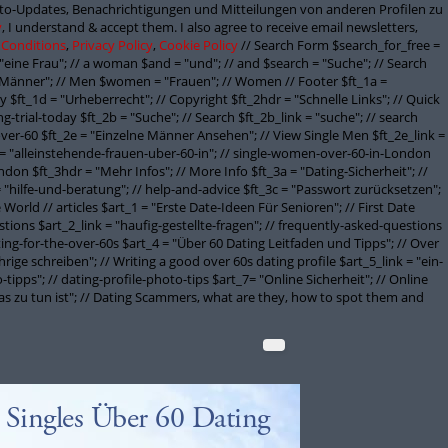
onto-Updates, Benachrichtigungen und Mitteilungen von anderen Profilen zu
y
, I understand & accept them. I also agree to receive email newsletters,
 Conditions
,
Privacy Policy
,
Cookie Policy
// Search Form $search_for_free =
"eine Frau"; // a woman $and = "und"; // and $search = "Suche"; // Search
Männer"; // Men $women = "Frauen"; // Women // Footer $ft_1a =
 $ft_1d = "Urheberrecht"; // Copyright $ft_2hdr = "Schnelle Links"; // Quick
g-trial-today $ft_2b = "Suche"; // Search $ft_2b_link = "suche"; // search
ver-60 $ft_2e = "Einzelne Männer Ansehen"; // View Single Men $ft_2e_link =
 = "alleinstehende-frauen-uber-60-in"; // single-women-over-60-in-London
don $ft_3hdr = "Mehr Infos"; // More Info $ft_3a = "Dating-Sicherheit"; //
 = "hilfe-und-beratung"; // help-and-advice $ft_3c = "Passwort zurücksetzen";
orld // articles $art_1 = "Erste Date-Ideen Für Senioren"; // First Date
stions $art_2_link = "haufig-gestellte-fragen"; // frequently-asked-questions
ating-for-the-over-60s $art_4 = "Über 60 Dating Leitfaden und Tipps"; // Over
rige schreiben"; // Writing a good over 60s dating profile $art_5_link = "ein-
-tipps"; // dating-profile-photo-tips $art_7= "Online Sicherheit"; // Online
 was zu tun ist"; // Dating Scammers, what are they, how to spot them and
Singles Über 60 Dating