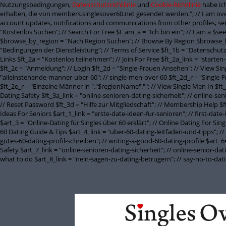
Nutzungsbedingungen,
Datenschutzrichtlinie
und
Cookie-Richtlinie
habe ich
erhalten, die von members.singlesover60.net gesendet werden."; // I am ove
account updates, notifications and communications from other profiles, sen
"Kostenlos Suchen"; // Search For Free $I_am_a = "Ich bin ein"; // I am a $
$browse_by_region = "Nach Region Suchen"; // Browse By Region $browse_b
"Bedingungen der Dienstleistung"; // Terms of Service $ft_1b = "Datenschutzbe
Links $ft_2a = "Kostenlos teilnehmen"; // Join For Free $ft_2a_link = "starten
$ft_2c = "Anmeldung"; // Login $ft_2d = "Single-Frauen Ansehen"; // View Si
"alleinstehende-manner-uber-60"; // single-men-over-60 $ft_2d_r = "Single-
$ft_2e_r = "Einzelne Männer in "."$regionName".""; // View Single Men In $ft
Dating Safety $ft_3a_link = "online-senioren-dating-sicherheit"; // online-se
// Reset Password $ft_3d = "Hilfe zur Mitgliedschaft"; // Membership Help $ft
Ideas For Seniors $art_1_link = "erste-date-ideen-fur-senioren"; // first-date
$art_3 = "Online-Dating für Singles über 60 erklärt"; // Online Dating For Si
60 Dating Guide & Tips $art_4_link = "uber-60-dating-leitfaden-und-tipps"; // 
gutes-60-dating-profil-schreiben"; // writing-a-good-60-dating-profile $art_6= 
Safety $art_7_link = "online-senioren-dating-sicherheit"; // online-senior-d
what to do $art_8_link = "nein-sagen-zu-dating-betrugern"; // say-no-to-da