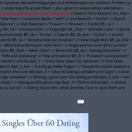
onto-Updates, Benachrichtigungen und Mitteilungen von anderen Profilen zu
y
, I understand & accept them. I also agree to receive email newsletters,
 Conditions
,
Privacy Policy
,
Cookie Policy
// Search Form $search_for_free =
"eine Frau"; // a woman $and = "und"; // and $search = "Suche"; // Search
Männer"; // Men $women = "Frauen"; // Women // Footer $ft_1a =
 $ft_1d = "Urheberrecht"; // Copyright $ft_2hdr = "Schnelle Links"; // Quick
g-trial-today $ft_2b = "Suche"; // Search $ft_2b_link = "suche"; // search
ver-60 $ft_2e = "Einzelne Männer Ansehen"; // View Single Men $ft_2e_link =
 = "alleinstehende-frauen-uber-60-in"; // single-women-over-60-in-London
don $ft_3hdr = "Mehr Infos"; // More Info $ft_3a = "Dating-Sicherheit"; //
 = "hilfe-und-beratung"; // help-and-advice $ft_3c = "Passwort zurücksetzen";
orld // articles $art_1 = "Erste Date-Ideen Für Senioren"; // First Date
stions $art_2_link = "haufig-gestellte-fragen"; // frequently-asked-questions
ating-for-the-over-60s $art_4 = "Über 60 Dating Leitfaden und Tipps"; // Over
rige schreiben"; // Writing a good over 60s dating profile $art_5_link = "ein-
-tipps"; // dating-profile-photo-tips $art_7= "Online Sicherheit"; // Online
 was zu tun ist"; // Dating Scammers, what are they, how to spot them and
Singles Über 60 Dating