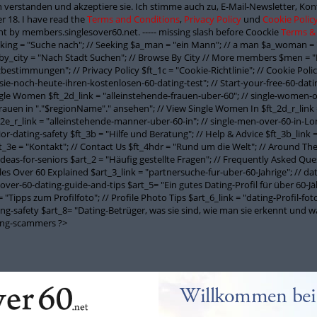
 verstanden und akzeptiere sie. Ich stimme auch zu, E-Mail-Newsletter, K
r 18. I have read the
Terms and Conditions
,
Privacy Policy
und
Cookie Polic
t by members.singlesover60.net. ----- missing slash before Coockie
Terms &
seeking = "Suche nach"; // Seeking $a_man = "ein Mann"; // a man $a_woman = 
y_city = "Nach Stadt Suchen"; // Browse By City // More members $men = "
stimmungen"; // Privacy Policy $ft_1c = "Cookie-Richtlinie"; // Cookie Policy
-sie-noch-heute-ihren-kostenlosen-60-dating-test"; // Start-your-free-60-datin
ngle Women $ft_2d_link = "alleinstehende-frauen-uber-60"; // single-women-o
Frauen in "."$regionName"." ansehen"; // View Single Women In $ft_2d_r_link
_2e_r_link = "alleinstehende-manner-uber-60-in"; // single-men-over-60-in-Lon
nior-dating-safety $ft_3b = "Hilfe und Beratung"; // Help & Advice $ft_3b_link
_3e = "Kontakt"; // Contact Us $ft_4hdr = "Rund um die Welt"; // Around The W
-ideas-for-seniors $art_2 = "Häufig gestellte Fragen"; // Frequently Asked Que
ngles Over 60 Explained $art_3_link = "partnersuche-fur-uber-60-Jahrige"; // d
over-60-dating-guide-and-tips $art_5= "Ein gutes Dating-Profil für über 60-Jäh
"Tipps zum Profilfoto"; // Profile Photo Tips $art_6_link = "dating-Profil-foto
ating-safety $art_8= "Dating-Betrüger, was sie sind, wie man sie erkennt und
ting-scammers ?>
Willkommen bei 