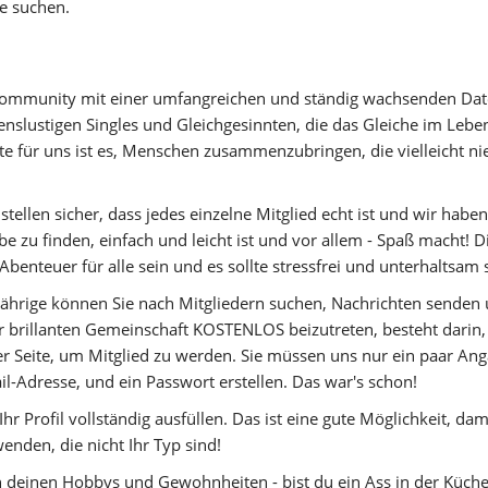
ie suchen.
-Community mit einer umfangreichen und ständig wachsenden Date
benslustigen Singles und Gleichgesinnten, die das Gleiche im Leb
 für uns ist es, Menschen zusammenzubringen, die vielleicht nie 
stellen sicher, dass jedes einzelne Mitglied echt ist und wir habe
be zu finden, einfach und leicht ist und vor allem - Spaß macht! 
 Abenteuer für alle sein und es sollte stressfrei und unterhaltsam 
Jährige können Sie nach Mitgliedern suchen, Nachrichten senden 
r brillanten Gemeinschaft KOSTENLOS beizutreten, besteht darin, 
er Seite, um Mitglied zu werden. Sie müssen uns nur ein paar Ang
-Adresse, und ein Passwort erstellen. Das war's schon!
Ihr Profil vollständig ausfüllen. Das ist eine gute Möglichkeit, da
nden, die nicht Ihr Typ sind!
on deinen Hobbys und Gewohnheiten - bist du ein Ass in der Küche