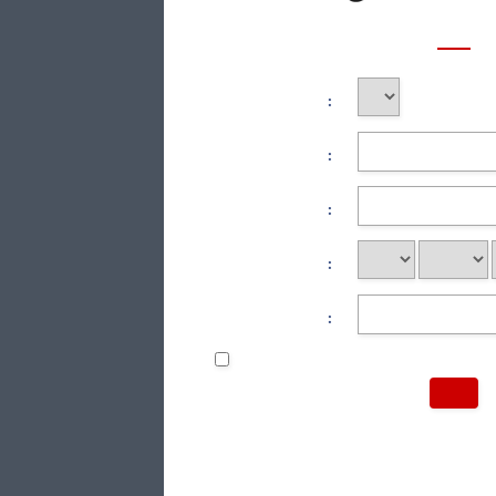
:
:
:
:
: